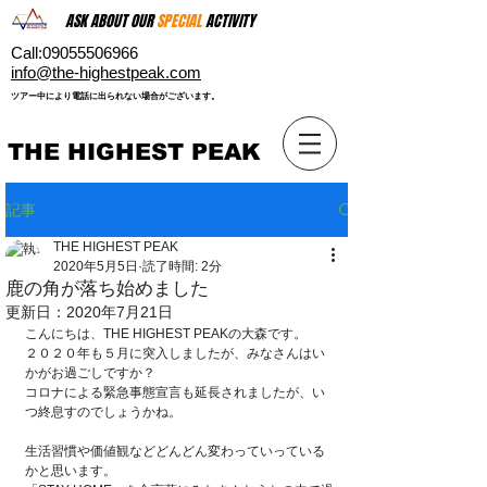
ASK ABOUT OUR
SPECIAL
ACTIVITY
Call:
09055506966
​info@the-highestpeak.com
​ツアー中により電話に出られない場合がございます。​
THE HIGHEST PEAK
記事
THE HIGHEST PEAK
2020年5月5日
読了時間: 2分
鹿の角が落ち始めました
更新日：
2020年7月21日
こんにちは、THE HIGHEST PEAKの大森です。
２０２０年も５月に突入しましたが、みなさんはい
かがお過ごしですか？
コロナによる緊急事態宣言も延長されましたが、い
つ終息すのでしょうかね。
生活習慣や価値観などどんどん変わっていっている
かと思います。