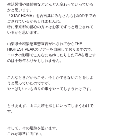
生活習慣や価値観などどんどん変わっていっている
かと思います。
「STAY HOME」を合言葉にみなさんもお家の中で過
ごされているかもしれませんね。
特に東京都の都心の方々はお家でずっと過ごされて
いるかと思います。
山梨県全域緊急事態宣言が出されてからTHE 
HIGHEST PEAKのツアーを自粛しておりますので、
コロナの影響でこんなにもゆったりしたGWを過ごす
のは十数年ぶりかもしれません。
こんなときだからこそ、今しかできないことをしよ
うと思っていたのですが、
やっぱりいつも通りの事をやってしまうわけです。
とりあえず、山に足跡を探しにいってしまうわけで
す。
そして、その足跡を追います。
これが非常に面白い。