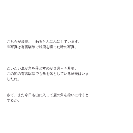
こちらが袋詰。　触るとぷにぷにしています。
※写真は有害駆除で雄鹿を獲った時の写真。
だいたい鹿が角を落とすのが２月～４月頃。
この間の有害駆除でも角を落としている雄鹿はいま
したね。
さて、また今日も山に入って鹿の角を拾いに行くと
するか。