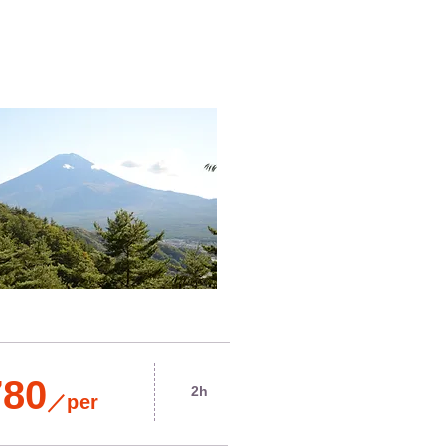
780
2h
​／per