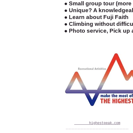
● Small group tour (more
● Unique? A knowledgeab
● Learn about Fuji Faith
● Climbing without difficu
● Photo service, Pick up 
〒401-0501 山梨県南都留郡山中湖村山中86
TEL090-5550-6966 FAX 0555-62-9123
​URL
www.the-
highestpeak.com