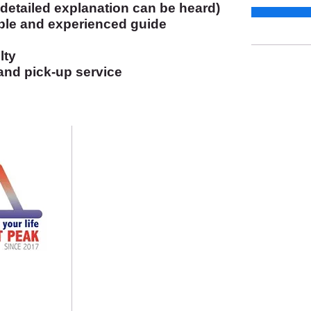
 detailed explanation can be heard)
le and experienced guide
lty
and pick-up service
English
HOME
ABOUT US English
ABOUT US
CONTACT English
CONTACT
Aokigahara Forest
GALLERY
Shrine Tour
青木ヶ原樹海
Yoshida Trail
トレッキング 山中湖
Japanese Grand canyon
御坂山塊
パトナーシップ
御中道
Night Hiking
5-230
パトナーシップ
浅間神社