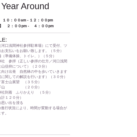
l Year Around
g】 １０：００am - １２：００pm
oon】 ２：００pm - ４：００pm
LE:
（河口浅間神社参拝駐車場）にて受付、ツ
支払いをお願い致します。（５分）
備（準備体操、トイレ、）（５分）
神社 参拝（正しい参拝の仕方／河口浅間
信仰について）（２０分）
に向け出発 自然林の中を歩いていきます
に関しての解説を行います）（３０分）
／富士山展望 （３５分）
し下山 （２０分）
神社到着 ふりかえり （５分）
合計１２０分）
の思い出を浸る
ーの進行状況により、時間が変動する場合が
す。