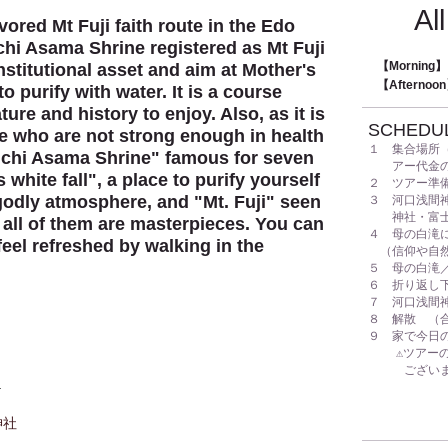
Al
ored Mt Fuji faith route in the Edo
hi Asama Shrine registered as Mt Fuji
【Mornin
stitutional asset and aim at Mother's
【Aftern
to purify with water. It is a course
e and history to enjoy. Also, as it is
SCHEDU
se who are not strong enough in health
１ 集合場所
uchi Asama Shrine" famous for seven
アー代金のお
white fall", a place to purify yourself
２ ツアー準
odly atmosphere, and "Mt. Fuji" seen
３ 河口浅間
神社・富士山
 all of them are masterpieces. You can
４ 母の白滝
 feel refreshed by walking in the
（信仰や自然
５ 母の白滝
６ 折り返
７ 河口浅間
８ 解散 （
９ 家で今日
⚠︎ツア
ございま
.
神社