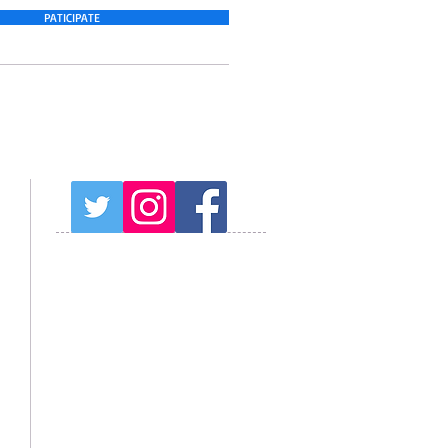
PATICIPATE
プログラム予約注意事項
天気予報
周辺観光情報
山中湖観光情報
紅富士の湯
オススメの温泉
ブログ Blog