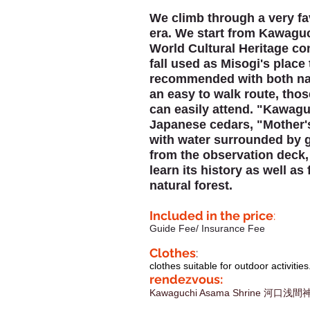
We climb through a very fav
era. We start from Kawaguc
World Cultural Heritage con
fall used as Misogi's place 
recommended with both natur
an easy to walk route, tho
can easily attend. "Kawag
Japanese cedars, "Mother's 
with water surrounded by g
from the observation deck,
learn its history as well as
natural forest.
Included in the price
:
Guide Fee/ Insurance Fee
Clothes
:
clothes suitable for outdoor activities
rendezvous:
Kawaguchi Asama Shrine
河口浅間