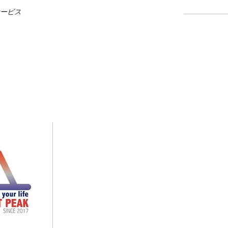
ド
サービス
English
HOME
ABOUT US English
ABOUT US
CONTACT English
CONTACT
Aokigahara Forest
GALLERY
Shrine Tour
青木ヶ原樹海
Yoshida Trail
トレッキング 山中湖
Japanese Grand canyon
御坂山塊
パトナーシップ
御中道
Night Hiking
5-230
パトナーシップ