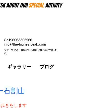
SK ABOUT OUR
SPECIAL
ACTIVITY
Call:09055506966
​info@the-highestpeak.com
​ツアー中により電話に出られない場合がございま
す。​
ギャラリー
ブログ
ー石割山
山歩きをします