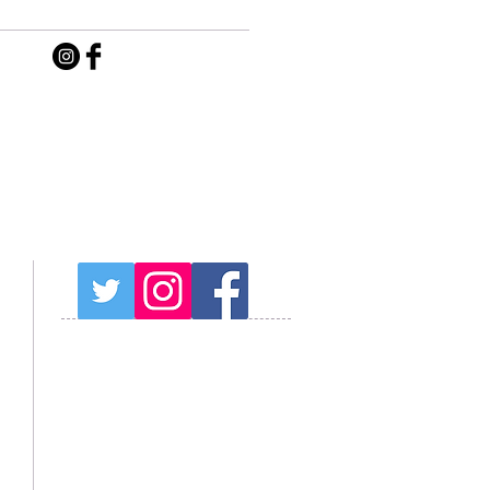
プログラム予約注意事項
天気予報
周辺観光情報
山中湖観光情報
紅富士の湯
オススメの温泉