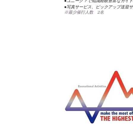
●ユニーク？で知識経験豊富なガイ
●写真サービス、ピックアップ送迎
​※最少催行人数 2名
〒401-0501 山梨県南都留郡山中湖村山中86