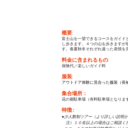
概要
:
富士山を一望できるコースをガイド
し歩きます。４つの山を歩きますが
す。春夏秋冬それぞれ違った表情を
料金に含まれるもの
:
保険代／楽しいガイド料
服装
:
アウトドア体験に見合った服装（長
集合場所：
花の都駐車場（有料駐車場となりま
特徴
:
●少人数制ツアー（より詳しい説明
注）１０名以上の場合はご相談く