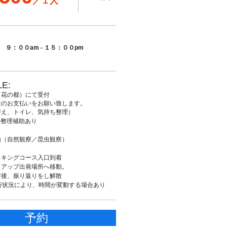
／１人
９：００am - １５：００pm
E:
（花の都）にて受付
金のお支払いをお願い致します。
替え、トイレ、気持ち整理）
整理補助あり
始（自然観察／昆虫観察）
イキングコース入口到着
クアップ出発場所へ移動。
着
​後、振り返りをし解散
行状況により、時間が変動する場合あり
予約