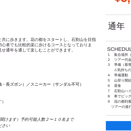
通年
と共に歩きます。花の都をスタートし、石割山を目指
初心者でも比較的楽に歩けるコースとなっておりま
SCHEDUL
見せ通年を通して楽しむことができます。
１ 集合場所
２ ツアー代
３ 準備（着
⚠︎気持ちの
４ 準備運動
５ 山登り開
袖・長ズボン）／スニーカー（サンダル不可）
６ 昼食
７ 石割山ハ
８ 車でピッ
す）
９ 花の都到
ツアーの進
が聞けます）予約可能人数２〜１０名まで
ださい