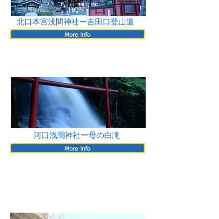
北口本宮浅間神社ー吉田口登山道
More Info
河口浅間神社ー母の白滝
More Info