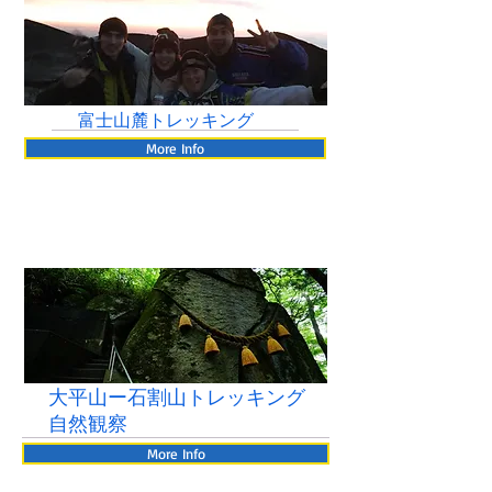
富士山麓トレッキング
More Info
​大平山ー石割山トレッキング
自然観察
More Info