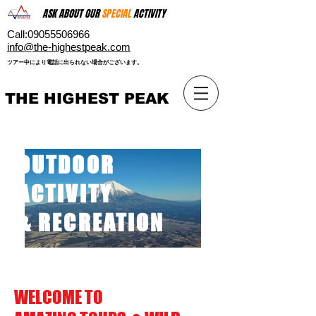
ASK ABOUT OUR
SPECIAL
ACTIVITY
Call:
09055506966
​info@the-highestpeak.com
​ツアー中により電話に出られない場合がございます。​
THE HIGHEST PEAK
OUTDOOR
ACTIVITY
& RECREATION
WELCOME TO