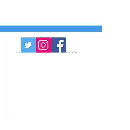
プログラム予約注意事項
天気予報
周辺観光情報
山中湖観光情報
紅富士の湯
オススメの温泉
ブログ Blog