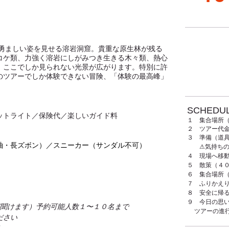
て勇ましい姿を見せる溶岩洞窟。貴重な原生林が残る
コケ類、力強く溶岩にしがみつき生きる木々類、熱心
。ここでしか見られない光景が広がります。特別に許
のツアーでしか体験できない冒険、「体験の最高峰」
SCHEDUL
ットライト／保険代／楽しいガイド料
１ 集合場所
２ ツアー代
３ 準備（道
袖・長ズボン）／スニーカー（サンダル不可）
⚠︎気持ちの
４ 現場へ移
５ 散策（４
６ 集合場所
７ ふりかえ
８ 安全に帰
９ 今日の思
が聞けます）予約可能人数１〜１０名まで
ツアーの進
ださい
ド