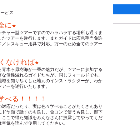
サービス
全に★
ンチャー型ツアーですのでハラハラする場所も通りま
したツアーを遂行します。またガイドは応急手当免許
ド／レスキュー用具で対応。万一のため全てのツアー
くなければ★
る青木ヶ原樹海が一番の魅力だが、ツアーに参加する
富な個性溢れるガイドたちが、同じフィールドでも、
地域を知り尽くした地元のインストラクターが、わか
ツアーを遂行いたします。
学べる！！！！
の対応だったり、実は色々学べることがたくさんあり
にドヤ顔で話すのも良し、合コンで使うも良し、部下
、ここで得た知識をみんなさんに披露してやってくだ
は空気を読んで使用してください。