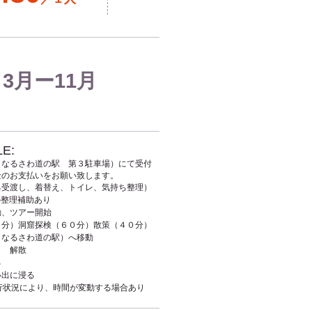
3
月ー11月
E:
（なるさわ道の駅 第３駐車場）にて受付
金のお支払いをお願い致します。
具受渡し、着替え、トイレ、気持ち整理）
整理補助あり
動、ツアー開始
０分）洞窟探検（６０分）散策（４０分）
（なるさわ道の駅）へ移動
り 解散
る
い出に浸る
行状況により、時間が変動する場合あり