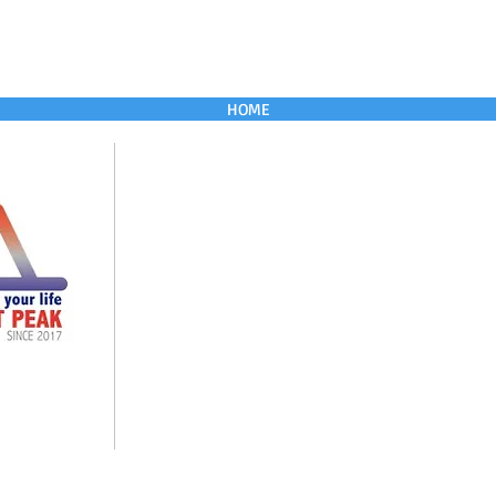
HOME
English
HOME
ABOUT US English
ABOUT US
CONTACT English
CONTACT
Aokigahara Forest
GALLERY
Shrine Tour
青木ヶ原樹海
Yoshida Trail
トレッキング 山中湖
Japanese Grand canyon
御坂山塊
パトナーシップ
御中道
Night Hiking
5-230
パトナーシップ
浅間神社
K