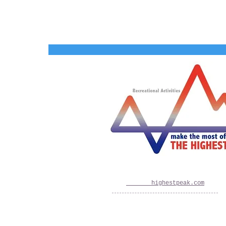
〒401-0501 山梨県南都留郡山中湖村山中86
TEL090-5550-6966 FAX 0555-62-9123
​URL
www.the-
highestpeak.com
© 2017 all rights reserved. THE HIGHEST PEA