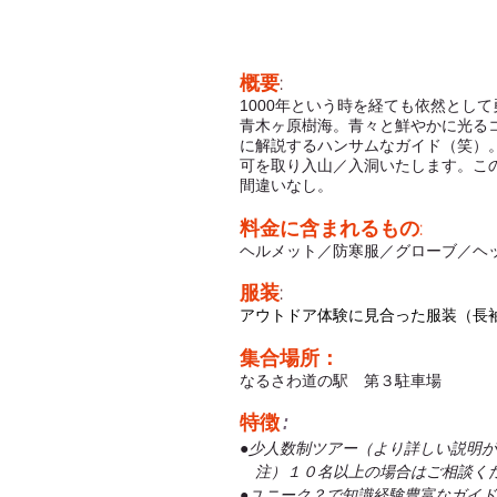
概要
:
1000年という時を経ても依然とし
青木ヶ原樹海。青々と鮮やかに光る
に解説するハンサムなガイド（笑）
可を取り入山／入洞いたします。こ
間違いなし。
料金に含まれるもの
:
ヘルメット／防寒服／グローブ／ヘ
服装
:
アウトドア体験に見合った服装（長
集合場所：
なるさわ道の駅 第３駐車場
特徴
:
●少人数制ツアー（より詳しい説明
注）１０名以上の場合はご相談く
●ユニーク？で知識経験豊富なガイ