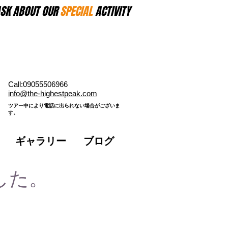
SK ABOUT OUR
SPECIAL
ACTIVITY
Call:09055506966
​info@the-highestpeak.com
​ツアー中により電話に出られない場合がございま
す。​
ギャラリー
ブログ
した。