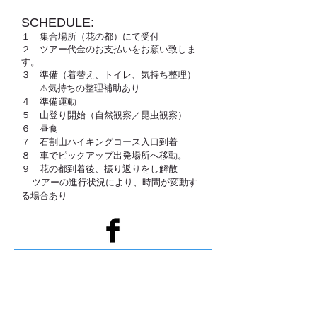
SCHEDULE:
１ 集合場所（花の都）にて受付
２ ツアー代金のお支払いをお願い致しま
す。
３ 準備（着替え、トイレ、気持ち整理）
⚠︎気持ちの整理補助あり
４ 準備運動
５ 山登り開始（自然観察／昆虫観察）
６ 昼食
７ 石割山ハイキングコース入口到着
８ 車でピックアップ出発場所へ移動。
９ 花の都到着
​後、振り返りをし解散
ツアーの進行状況により、時間が変動す
る場合あり
HOME