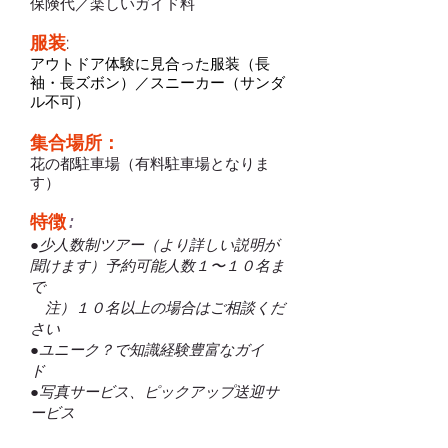
保険代／楽しいガイド料
服装
:
アウトドア体験に見合った服装（長
袖・長ズボン）／スニーカー（サンダ
ル不可）
集合場所：
花の都駐車場（有料駐車場となりま
す）
特徴
:
●少人数制ツアー（より詳しい説明が
聞けます）予約可能人数１〜１０名ま
で
注）１０名以上の場合はご相談くだ
さい
●ユニーク？で知識経験豊富なガイ
ド
●写真サービス、ピックアップ送迎サ
ービス