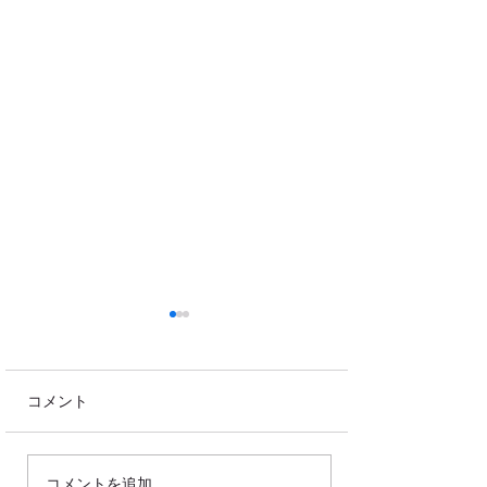
コメント
鹿の角が落ち始
コメントを追加…