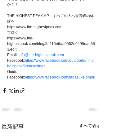
か？？
THE HIGHEST PEAK HP　すべての人へ最高峰の体
験を
https://www.the-highestpeak.com
ブログ
https://www.the-
highestpeak.com/blog/5a115e6aa0552e0499eae66
3/edit
Email: 
info@the-highestpea
k.com
Facebook:
https://www.facebook.com/outdoorfun.hig
hestpeak/?ref=settings
Guide 
Facebook:
https://www.facebook.com/tadasuke.omori
すべて表示
最新記事