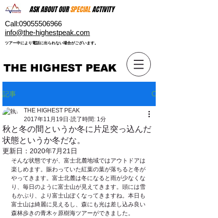
ASK ABOUT OUR
SPECIAL
ACTIVITY
Call:
09055506966
​info@the-highestpeak.com
​ツアー中により電話に出られない場合がございます。​
THE HIGHEST PEAK
記事
THE HIGHEST PEAK
2017年11月19日
読了時間: 1分
秋と冬の間というか冬に片足突っ込んだ
状態というか冬だな。
更新日：
2020年7月21日
そんな状態ですが、富士北麓地域ではアウトドアは
楽しめます。賑わっていた紅葉の葉が落ちると冬が
やってきます。富士北麓は冬になると雨が少なくな
り、毎日のように富士山が見えてきます。頭には雪
もかぶり、より富士山ぽくなってきますね。本日も
富士山は綺麗に見えるし、森にも光は差し込み良い
森林歩きの青木ヶ原樹海ツアーができました。