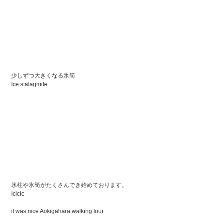
少しずつ大きくなる氷筍
Ice stalagmite
氷柱や氷筍がたくさんでき始めております。
Icicle
it was nice Aokigahara walking tour.