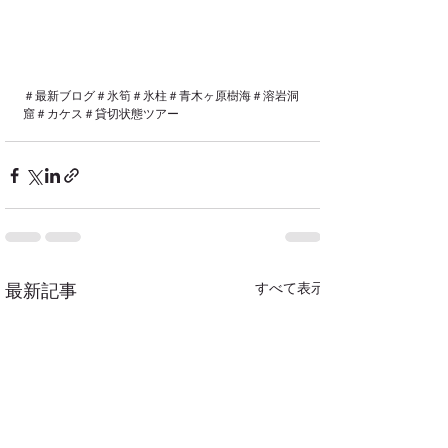
＃最新ブログ＃氷筍＃氷柱＃青木ヶ原樹海＃溶岩洞
窟＃カケス＃貸切状態ツアー
すべて表示
最新記事