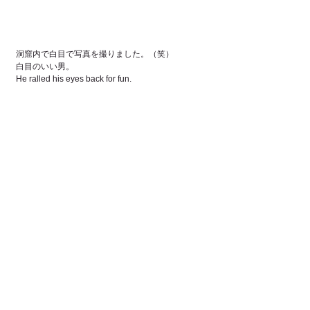
洞窟内で白目で写真を撮りました。（笑）
白目のいい男。
He ralled his eyes back for fun.