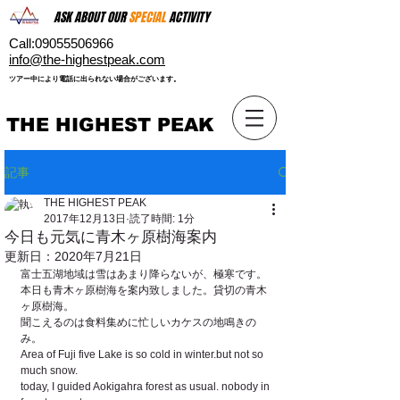
ASK ABOUT OUR
SPECIAL
ACTIVITY
Call:
09055506966
​info@the-highestpeak.com
​ツアー中により電話に出られない場合がございます。​
THE HIGHEST PEAK
記事
THE HIGHEST PEAK
2017年12月13日
読了時間: 1分
今日も元気に青木ヶ原樹海案内
更新日：
2020年7月21日
富士五湖地域は雪はあまり降らないが、極寒です。
本日も青木ヶ原樹海を案内致しました。貸切の青木
ヶ原樹海。
聞こえるのは食料集めに忙しいカケスの地鳴きの
み。
Area of Fuji five Lake is so cold in winter.but not so 
much snow.
today, I guided Aokigahra forest as usual. nobody in 