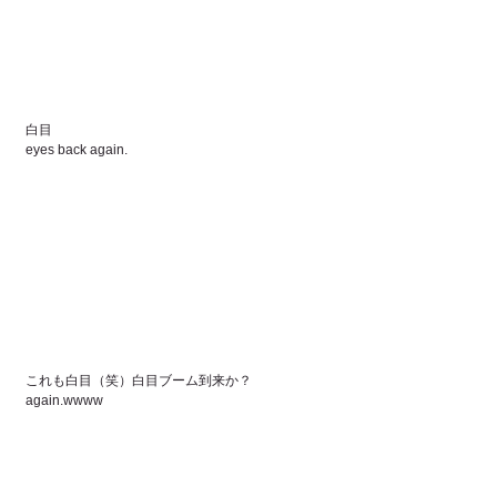
白目 
eyes back again.
これも白目（笑）白目ブーム到来か？
again.wwww