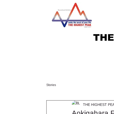
THE
Stories
THE HIGHEST PE
Aokigahara F