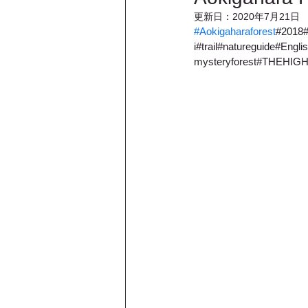
更新日：
2020年7月21日
#Aokigaharaforest
#2018#
i#trail#natureguide#En
mysteryforest#THEHIG