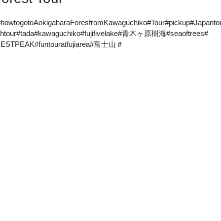
howtogotoAokigaharaForesfromKawaguchiko#Tour#pickup#Japantou
glishtour#tada#kawaguchiko#fujifivelake#青木ヶ原樹海#seaoftrees#
HESTPEAK#funtouratfujiarea#富士山＃