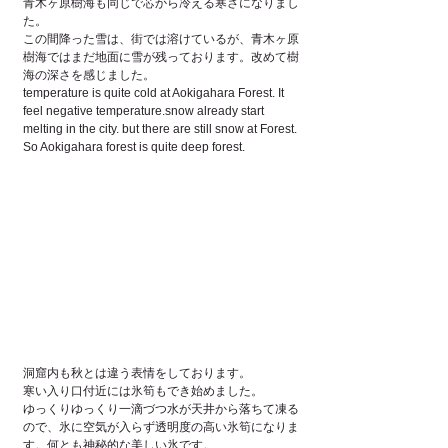
青木ヶ原樹海も同じで芯から冷える寒さになりまし
た。
この間降った雪は、街では溶けているが、青木ヶ原
樹海ではまだ地面に雪が残っております。改めて樹
海の深さを感じました。
temperature is quite cold at Aokigahara Forest. It 
feel negative temperature.snow already start 
melting in the city. but there are still snow at Forest. 
So Aokigahara forest is quite deep forest.
洞窟内も秋とは違う表情をしております。
寒い入り口付近には氷筍もでき始めました。
ゆっくりゆっくり一滴づつ水が天井から落ちて凍る
ので、氷に空気が入らず透明度の高い氷筍になりま
す。何とも神秘的な美しい氷です。