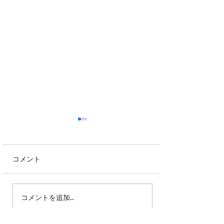
コメント
鹿の角が落ち始
コメントを追加…
2022年鹿角採取ツアー開
催日決定！