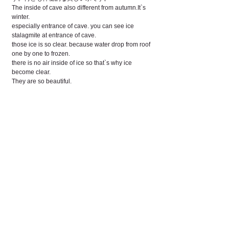
The inside of cave also different from autumn.It`s 
winter.
especially entrance of cave. you can see ice 
stalagmite at entrance of cave.
those ice is so clear. because water drop from roof 
one by one to frozen.
there is no air inside of ice so that`s why ice 
become clear.
They are so beautiful.