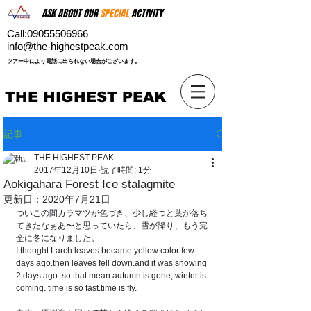
ASK ABOUT OUR
SPECIAL
ACTIVITY
Call:
09055506966
​info@the-highestpeak.com
​ツアー中により電話に出られない場合がございます。​
THE HIGHEST PEAK
記事
THE HIGHEST PEAK
2017年12月10日
読了時間: 1分
Aokigahara Forest Ice stalagmite
更新日：
2020年7月21日
ついこの間カラマツが色づき、少し経つと葉が落ち
てきたなぁあ〜と思っていたら、雪が降り、もう完
全に冬になりました。
I thought Larch leaves became yellow color few 
days ago.then leaves fell down.and it was snowing 
2 days ago. so that mean autumn is gone, winter is 
coming. time is so fast.time is fly.