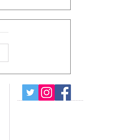
角が落ち始めました
プログラム予約注意事項
天気予報
周辺観光情報
山中湖観光情報
紅富士の湯