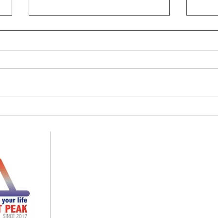
鹿の
2022年鹿角採取ツアー開催日
決定！
English
HOME
ABOUT US English
ABOUT US
CONTACT English
CONTACT
Aokigahara Forest
GALLERY
Shrine Tour
青木ヶ原樹海
Yoshida Trail
トレッキング 山中湖
Japanese Grand canyon
御坂山塊
パトナーシップ
御中道