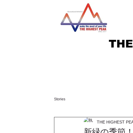
THE
Stories
THE HIGHEST PE
新緑の季節！