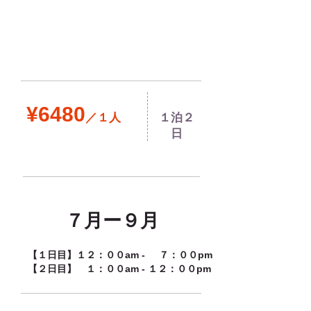
¥6480
／１人
１泊２
日
７月ー９月
【１日目】１２：００am - ７：００pm
【２日目】 １：００am - １２：００pm