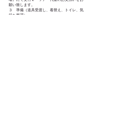
願い致します。
３ 準備（道具受渡し、着替え、トイレ、気
持ち整理）
⚠︎気持ちの整理補助あり
４ 現場へ移動、ツアー開始
５ 散策（４０分）洞窟探検（６０分）散策
（４０分）
６ 集合場所（なるさわ道の駅）へ移動
７ ふりかえり 解散
８ 安全に帰る
９ 今日の思い出に浸る
ツアーの進行状況により、時間が変動す
る場合あり