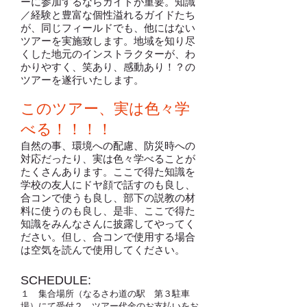
ーに参加するならガイドが重要。知識
／経験と豊富な個性溢れるガイドたち
が、同じフィールドでも、他にはない
ツアーを実施致します。地域を知り尽
くした地元のインストラクターが、わ
かりやすく、笑あり、感動あり！？の
ツアーを遂行いたします。
このツアー、実は色々学
べる！！！！
自然の事、環境への配慮、防災時への
対応だったり、実は色々学べることが
たくさんあります。ここで得た知識を
学校の友人にドヤ顔で話すのも良し、
合コンで使うも良し、部下の説教の材
料に使うのも良し、是非、ここで得た
知識をみんなさんに披露してやってく
ださい。但し、合コンで使用する場合
は空気を読んで使用してください。
SCHEDULE:
１ 集合場所（なるさわ道の駅 第３駐車
場）にて受付２ ツアー代金のお支払いをお