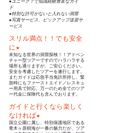
●ユニーク？で知識経験豊富なガイ
ド
●特別な許可がないと入れない洞窟
●写真サービス、ピックアップ送迎サ
ービス
スリル満点！！でも安全
に★
未知なる世界の洞窟探検！！アドベン
チャー型ツアーですのでハラハラする
場所も通りますが、ご安心ください。
安全を考慮したツアーを遂行します。
またガイドは応急手当免許所持し、緊
急時にもファーストエイド／レスキュ
ー用具で対応。万一のため全てのツア
ー代金に保険代も含んでおります。
ガイドと行くなら楽しく
なければ★
国立公園に属し、特別保護地区である
青木ヶ原樹海が一番の魅力だが、ツア