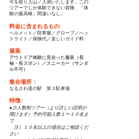
可を取り入山／入洞いたします。この
ツアーでしか体験できない冒険、「体
験の最高峰」間違いなし。
料金に含まれるもの
:
ヘルメット／防寒服／グローブ／ヘッ
トライト／保険代／楽しいガイド料
服装
:
アウトドア体験に見合った服装（長
袖・長ズボン）／スニーカー（サンダ
ル不可）
集合場所：
なるさわ道の駅 第３駐車場
特徴
:
●少人数制ツアー（より詳しい説明が
聞けます）予約可能人数１〜１０名ま
で
注）１０名以上の場合はご相談くだ
さい