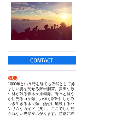
CONTACT
概要
:
1000年という時を経ても依然として勇
ましい姿を見せる溶岩洞窟。貴重な原
生林が残る青木ヶ原樹海。青々と鮮や
かに光るコケ類、力強く溶岩にしがみ
つき生きる木々類、熱心に解説するハ
ンサムなガイド（笑）。ここでしか見
られない光景が広がります。特別に許