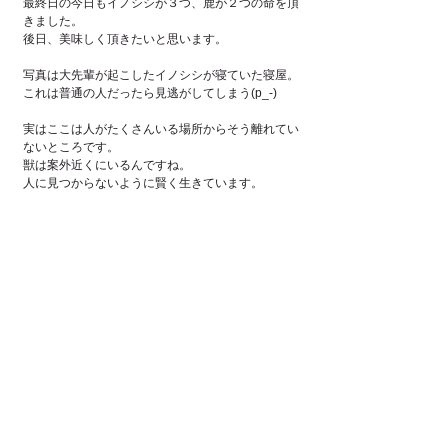
最終日の今日もイノシシが３つ、鹿が２つの命を頂
きました。
後日、美味しく頂きたいと思います。
写真は大先輩が起こしたイノシシが寝ていた寝屋。
これは普通の人だったら見逃がしてしまう(p_-)
実はここは人がたくさんいる場所からそう離れてい
ないところです。
獣は案外近くにいるんですね。
人に見つからないように賢く生きています。