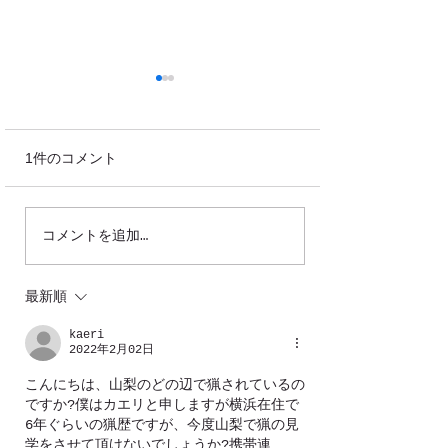
1件のコメント
鹿の角が落ち始
コメントを追加…
2022年鹿角採取ツアー開
催日決定！
最新順
kaeri
2022年2月02日
こんにちは、山梨のどの辺で猟されているの
ですか?僕はカエリと申しますが横浜在住で
6年ぐらいの猟歴ですが、今度山梨で猟の見
学をさせて頂けないでしょうか?携帯連