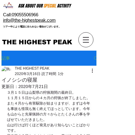
ASK ABOUT OUR
SPECIAL
ACTIVITY
Call:
09055506966
​info@the-highestpeak.com
​ツアー中により電話に出られない場合がございます。​
THE HIGHEST PEAK
記事
THE HIGHEST PEAK
2020年3月16日
読了時間: 1分
イノシシの寝屋
更新日：
2020年7月21日
３月１５日は山梨県の狩猟期間の最終日。
１１月１５日からの４カ月の狩猟が終了しました。
また４月から有害駆除が始まりますが、まずは今年
も事故も怪我も無く終えてほっとしています。今年
も山からと先輩猟師の方々からとたくさんの事を学
ばせていただきました。
山は行けば行くほど発見があり知らないことばかり
です。